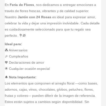
tiempo y
decoración
GRACIAS !!
arreglos
En
Feria de Flores
, nos dedicamos a entregar emociones a
claro.
según el
espectaculares
través de flores frescas, vibrantes y de calidad superior.
motivo es
Nuestro
Jarrón con 24 Rosas
delicada y
es ideal para expresar amor,
adecuada.
celebrar la vida y dejar una impresión inolvidable. Cada detalle
es cuidadosamente seleccionado para que tu regalo sea
perfecto. 💐🎁
Ideal para:
💑 Aniversarios
🎉 Cumpleaños
💖 Declaraciones de amor
🌟 Cualquier ocasión especial
🔔
Nota Importante:
Los elementos que componen el arreglo floral —como bases,
adornos, cajas, vinos, chocolates, globos, peluches, flores,
frutas y colores— pueden diferir de la imagen de referencia.
Estos están sujetos a cambios según disponibilidad. Sin