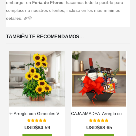
embargo, en
Feria de Flores
, hacemos todo lo posible para
complacer a nuestros clientes, incluso en los más mínimos
detalles. 🌿💛
TAMBIÉN TE RECOMENDAMOS…
✨ Arreglo con Girasoles Verano 🌻
CAJA AMADEA: Arreglo con Vino y Chocolates para Sorprender ⚜️
5.00
out of 5
5.00
out of 5
USD$
84,59
USD$
68,65