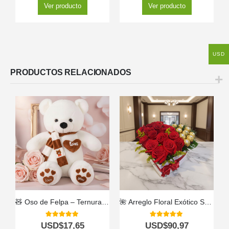
Ver producto
Ver producto
USD
PRODUCTOS RELACIONADOS
🧸 Oso de Felpa – Ternura Perfecta para Acompañar tu Regalo 💝
🌺 Arreglo Floral Exótico Secreto – Belleza Única y Natural 🌿
5.00
out of 5
5.00
out of 5
USD$
17,65
USD$
90,97