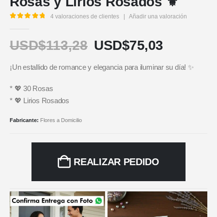
Rosas y Lirios Rosados ⚜️
4
valoraciones de clientes
|
Añadir una valoración
5.00
out of 5
USD$
113,28
USD$
75,03
¡Un estallido de romance y elegancia para iluminar su día! ✨
* 💖 30 Rosas
* 💖 Lirios Rosados
Fabricante:
Flores a Domicilio
REALIZAR PEDIDO