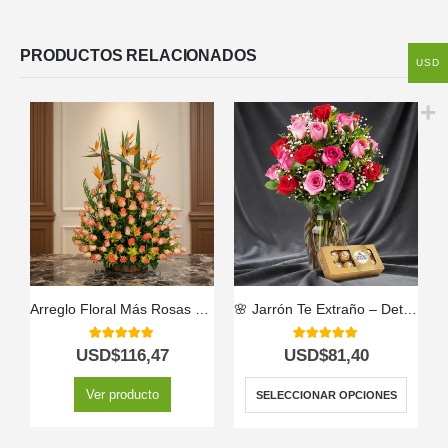
PRODUCTOS RELACIONADOS
USD
Arreglo Floral Más Rosas 🌹✨
🌸 Jarrón Te Extraño – Detalle Floral con Amor y Recuerdo 💐
5.00
out of 5
5.00
out of 5
USD$
116,47
USD$
81,40
Ver producto
SELECCIONAR OPCIONES