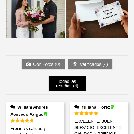
Con Fotos (
0
)
Verificados (
4
)
Todas las
reseñas (
4
)
William Andres
Yuliana Florez
Acevedo Vargas
Valorado en
5
de 5
EXCELENTE, BUEN
Valorado en
5
de 5
SERVICIO, EXCELENTE
Precio vs calidad y
CALIDAD Y PRECIOS