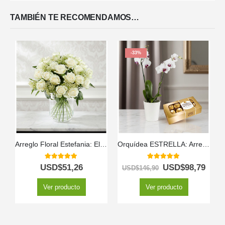
TAMBIÉN TE RECOMENDAMOS…
-33%
Arreglo Floral Estefania: Elegancia Pura con 24 Rosas Blancas a Domicilio 🤍
Orquídea ESTRELLA: Arreglo de Doble Vara con Chocolates ✨
5.00
out of 5
5.00
out of 5
USD$
51,26
USD$
98,79
USD$
146,90
Ver producto
Ver producto