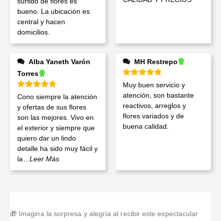
surtido de flores es
bueno. La ubicación es
central y hacen
domicilios.
Alba Yaneth Varón
MH Restrepo
Torres
Valorado en
5
de 5
Muy buen servicio y
Valorado en
5
de 5
atención, son bastante
Cono siempre la atención
reactivos, arreglos y
y ofertas de sus flores
flores variados y de
son las mejores. Vivo en
buena calidad.
el exterior y siempre que
quiero dar un lindo
detalle ha sido muy fácil y
la
...Leer Más
🎁 Imagina la sorpresa y alegría al recibir este espectacular