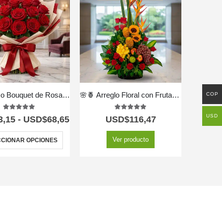
COP
Ramillete o Bouquet de Rosas 🌹 Elegante y Fresco
🌸🍍 Arreglo Floral con Frutas Durio – Frescura y Elegancia 🎁💐
5.00
out of 5
5.00
out of 5
USD
3,15
-
USD$
68,65
USD$
116,47
Ver producto
CIONAR OPCIONES