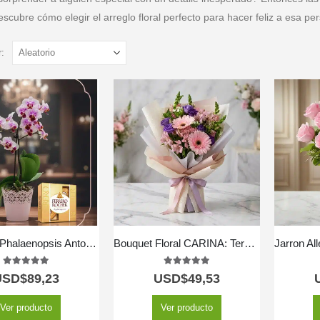
descubre cómo elegir el arreglo floral perfecto para hacer feliz a esa p
:
Orquídea Phalaenopsis Antonella: Elegancia y Dulzura en un Regalo Perfecto 🌿
Bouquet Floral CARINA: Ternura en Gerberas y Astromelias Rosadas 💖
5.00
out of 5
5.00
out of 5
USD$
89,23
USD$
49,53
Ver producto
Ver producto