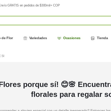
nvío GRATIS en pedidos de $300mil+ COP
 de Flor
Variedades
Ocasiones
Tienda
 SI
Flores porque sí! 😊🌸 Encuentr
florales para regalar s
sorprender a alguien especial con un detalle inesperado? Entonces la