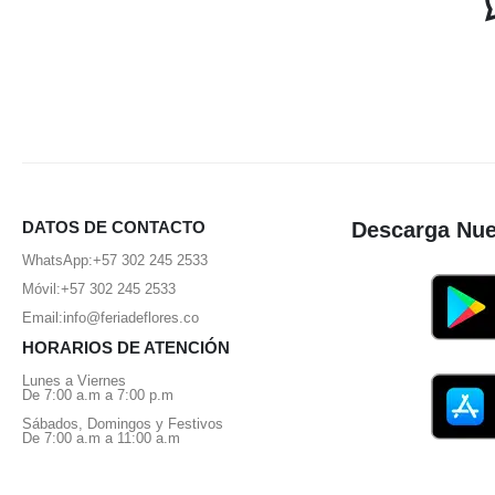
DATOS DE CONTACTO
Descarga Nue
WhatsApp:
+57 302 245 2533
Móvil:
+57 302 245 2533
Email:
info@feriadeflores.co
HORARIOS DE ATENCIÓN
Lunes a Viernes
De 7:00 a.m a 7:00 p.m
Sábados, Domingos y Festivos
De 7:00 a.m a 11:00 a.m