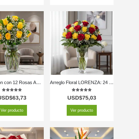
🌼✨ Jarrón con 12 Rosas Amarillas – Regala Alegría y Luz 💛🌞
Arreglo Floral LORENZA: 24 Rosas Rojas y Amarillas Llenas de Vida ⚜️
5.00
out of 5
5.00
out of 5
USD$
63,73
USD$
75,03
Ver producto
Ver producto