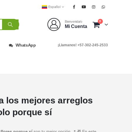
Español
0
Bienvenida/o
Mi Cuenta
WhatsApp
¡Llamanos! +57-302-245-2533
a los mejores arreglos
olo porque sí
s
flores porque sí
son tu mejor opción. 🌷🎁 En este