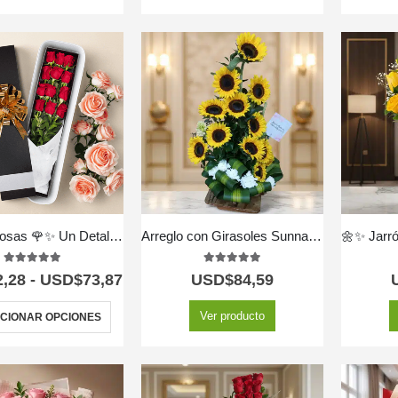
Caja de Rosas 🌹✨ Un Detalle que Enamora
Arreglo con Girasoles Sunna 🌻☀️ — Alegría que Ilumina
5.00
out of 5
5.00
out of 5
2,28
-
USD$
73,87
USD$
84,59
Ver producto
CIONAR OPCIONES