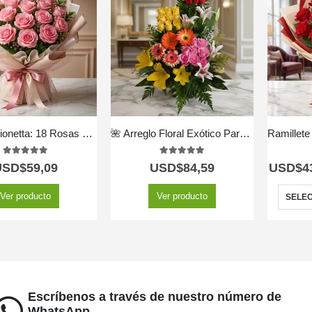
Bouquet Lionetta: 18 Rosas Rosadas para Ocasiones Especiales 🌹
🌺 Arreglo Floral Exótico Paraíso – Belleza Natural que Enamora 🌴✨
5.00
out of 5
5.00
out of 5
USD$
59,09
USD$
84,59
USD$
4
Ver producto
Ver producto
SELEC
Escríbenos a través de nuestro número de
WhatsApp