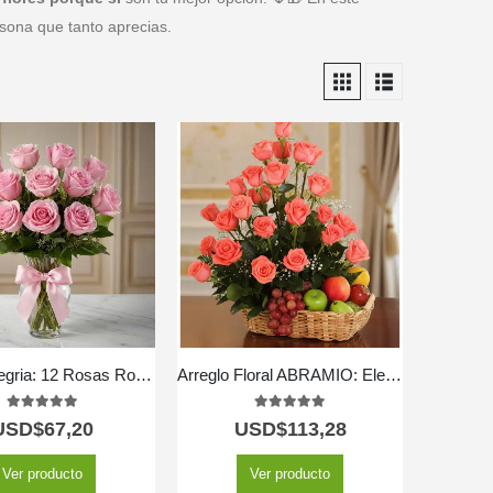
ersona que tanto aprecias.
Jarron Allegria: 12 Rosas Rosadas para Expresar Pura Alegría 💐
Arreglo Floral ABRAMIO: Elegante Cesta de Rosas Salmón y Frutas 🌿
5.00
out of 5
5.00
out of 5
USD$
67,20
USD$
113,28
Ver producto
Ver producto