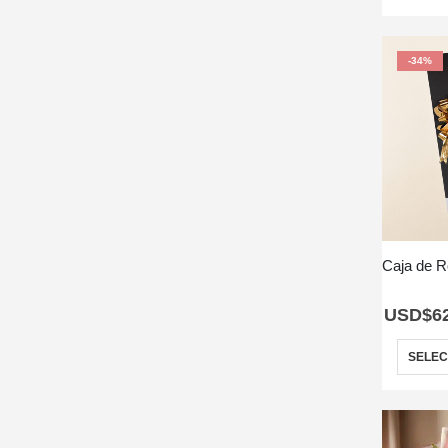
-34%
USD$
6
SELEC