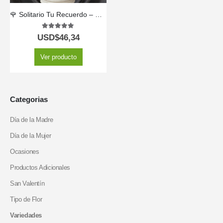
🌹 Solitario Tu Recuerdo – Un Detalle que Inspira Emoción 💫
5.00
out of 5
USD$
46,34
Ver producto
Categorias
Día de la Madre
Día de la Mujer
Ocasiones
Productos Adicionales
San Valentín
Tipo de Flor
Variedades