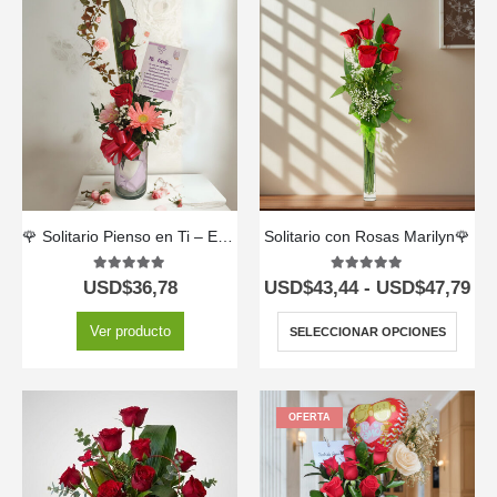
🌹 Solitario Pienso en Ti – Expresa Tus Sentimientos con Elegancia 💖
Solitario con Rosas Marilyn🌹
5.00
out of 5
5.00
out of 5
USD$
36,78
USD$
43,44
-
USD$
47,79
Ver producto
SELECCIONAR OPCIONES
OFERTA