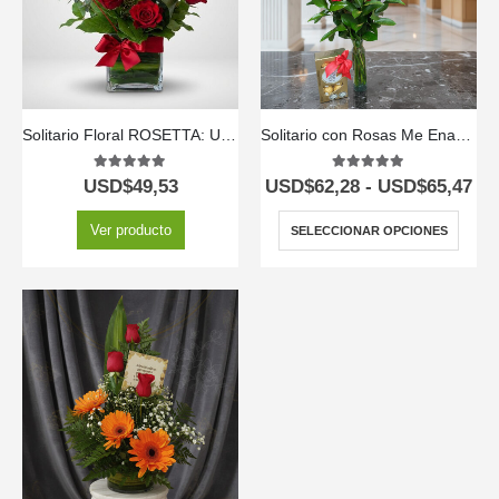
Solitario Floral ROSETTA: Un Clásico de Seis Rosas Rojas 🌹
Solitario con Rosas Me Enamoras🌹🌸
5.00
out of 5
5.00
out of 5
USD$
49,53
USD$
62,28
-
USD$
65,47
Ver producto
SELECCIONAR OPCIONES