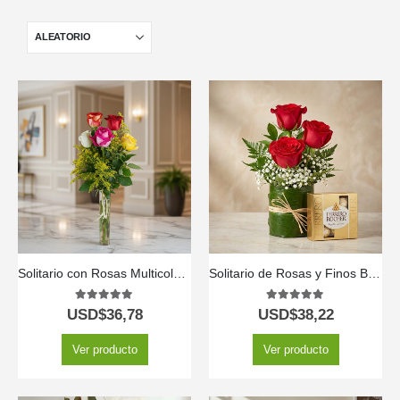
Solitario con Rosas Multicolor🌹✨
Solitario de Rosas y Finos Bombones MADONNA 🌹
5.00
out of 5
5.00
out of 5
USD$
36,78
USD$
38,22
Ver producto
Ver producto