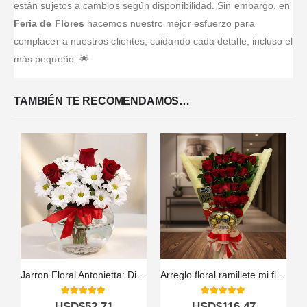
están sujetos a cambios según disponibilidad. Sin embargo, en
Feria de Flores
hacemos nuestro mejor esfuerzo para
complacer a nuestros clientes, cuidando cada detalle, incluso el
más pequeño. 🌟
TAMBIÉN TE RECOMENDAMOS…
Jarron Floral Antonietta: Diseño Exclusivo con Rosas Rojas a Domicilio ⚜️
Arreglo floral ramillete mi flechazo✨
5.00
out of 5
5.00
out of 5
USD$
52,71
USD$
116,47