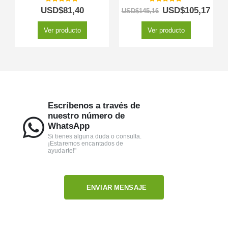
5.00
out of 5
5.00
out of 5
USD$
81,40
USD$
105,17
USD$
145,16
Ver producto
Ver producto
Escríbenos a través de
nuestro número de
WhatsApp
Si tienes alguna duda o consulta.
¡Estaremos encantados de
ayudarte!"
ENVIAR MENSAJE