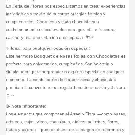
fecha y hora
En
Feria de Flores
nos especializamos en crear experiencias
de entrega y
inolvidables a través de nuestros arreglos florales y
el producto
complementos. Cada rosa y cada chocolate son
corresponde
adecuada
...Leer
cuidadosamente seleccionados para garantizar frescura,
Más
calidad y una presentación que impacta. 💐💚
✨
Ideal para cualquier ocasión especial:
Este hermoso
Bouquet de Rosas Rojas con Chocolates
es
perfecto para aniversarios, cumpleaños, San Valentín o
simplemente para sorprender a alguien especial en cualquier
momento. La combinación de flores frescas y chocolates
premium lo convierte en un regalo lleno de emoción y dulzura.
🌷🍬
📝
Nota importante:
Los elementos que componen el Arreglo Floral —como bases,
adornos, cajas, vinos, chocolates, globos, peluches, flores,
frutas y colores— pueden diferir de la imagen de referencia y