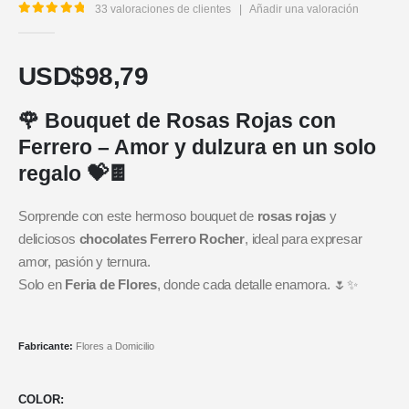
33
valoraciones de clientes
|
Añadir una valoración
5.00
out of 5
USD$
98,79
🌹 Bouquet de Rosas Rojas con
Ferrero – Amor y dulzura en un solo
regalo 💝🍫
Sorprende con este hermoso bouquet de
rosas rojas
y
deliciosos
chocolates Ferrero Rocher
, ideal para expresar
amor, pasión y ternura.
Solo en
Feria de Flores
, donde cada detalle enamora. 🌷✨
Fabricante:
Flores a Domicilio
COLOR