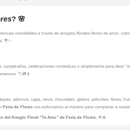
Más
ores
? 🌸
iencias inolvidables a través de arreglos florales llenos de amor, col
al. 💐✨
os, cumpleaños, celebraciones románticas o simplemente para decir
“t
e enamora. 💘🎁🌷
bases, adornos, cajas, vinos, chocolates, globos, peluches, flores, fru
En
Feria de Flores
nos esforzamos al máximo para complacer a nuestro
 del Arreglo Floral “Te Amo” de Feria de Flores.
🌹🎀