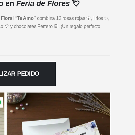
lo en
Feria de Flores
💘
 Floral “Te Amo”
combina 12 rosas rojas 🌹, lirios ✨,
co 🎈 y chocolates Ferrero 🍫. ¡Un regalo perfecto
LIZAR PEDIDO