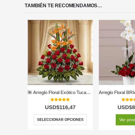
TAMBIÉN TE RECOMENDAMOS…
🌺 Arreglo Floral Exótico Tucana – Color y Vida Tropical 🌿✨
5.00
out of 5
5.00
out
USD$
116,47
USD$
8
Ver pro
SELECCIONAR OPCIONES