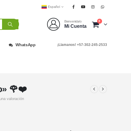
Español
0
Bienvenida/o
Mi Cuenta
WhatsApp
¡Llamanos! +57-302-245-2533
o» 🌹❤️
una valoración