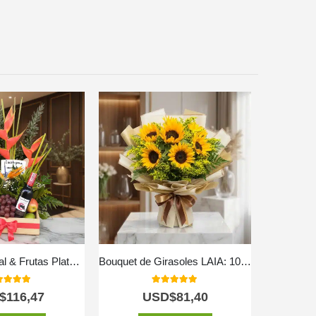
🌸 Arreglo Floral & Frutas Platonia 🍇🍍 | Detalle Natural y Elegante
Bouquet de Girasoles LAIA: 10 Flores Radiantes y Frescas ⚜️
0
out of 5
5.00
out of 5
$
116,47
USD$
81,40