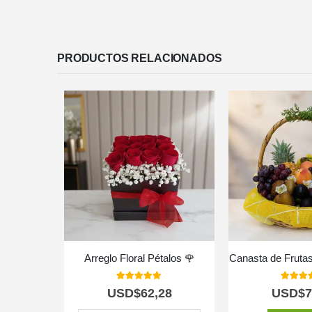
PRODUCTOS RELACIONADOS
Arreglo Floral Pétalos 🌹
Canasta de Fruta
5.00
out of 5
5.00
out
USD$
62,28
USD$
7