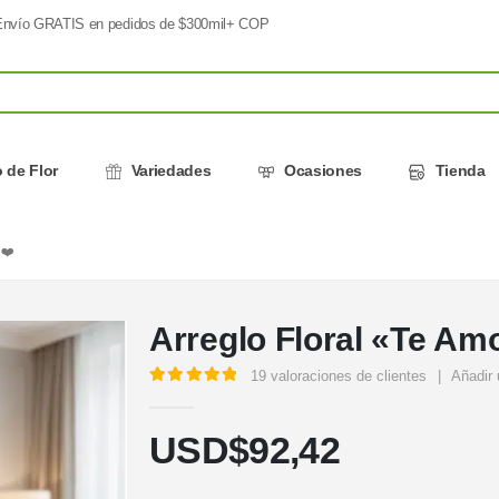
nvío GRATIS en pedidos de $300mil+ COP
 de Flor
Variedades
Ocasiones
Tienda
❤️
Arreglo Floral «Te Am
19
valoraciones de clientes
|
Añadir 
5.00
out of 5
USD$
92,42