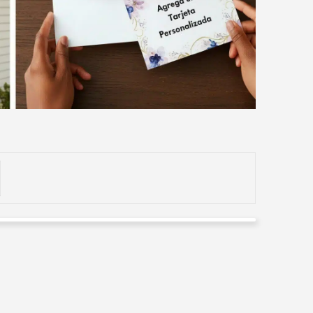
Marcos Lugo
Valorado en
5
de 5
Me parece una exelente floristería, excelente atención
y cumplimiento 😍🤜