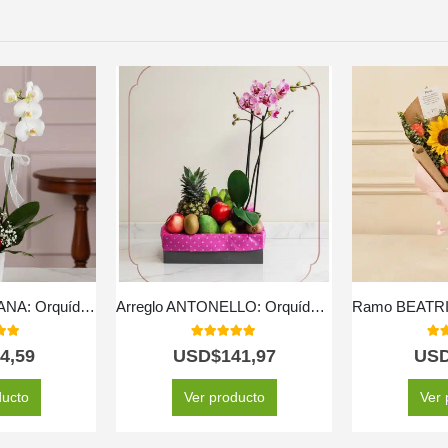
Arreglo Floral BRIANA: Orquídea y Rosas Rojas para Enamorar 🌹
Arreglo ANTONELLO: Orquídea Phalaenopsis y Frutas Selectas 🌿
 of 5
5.00
out of 5
5.0
4,59
USD$
141,97
US
ducto
Ver producto
Ver 