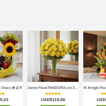
s Draco 🍇🍏🍑
Jarron Floral PANDORA con 36 Rosas de Lujo y Frescura ⚜️
 of 5
5.00
out of 5
5.0
5,03
USD$
119,66
USD