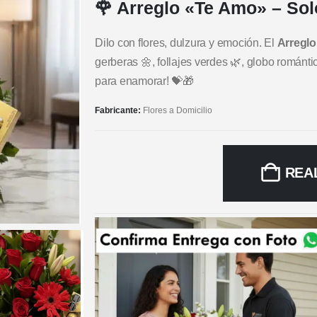
🌹 Arreglo «Te Amo» – So
Dilo con flores, dulzura y emoción. El
Arreglo
gerberas 🌼, follajes verdes 🌿, globo románti
para enamorar! 💝🎁
Fabricante:
Flores a Domicilio
REA