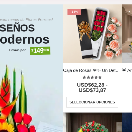
-34%
sos ramos de Flores Frescas!
ISEÑOS
odernos
149
900
$
Llevalo por
Caja de Rosas 🌹✨ Un Detalle que Enamora
5.00
out of 5
USD$
62,28
-
USD$
73,87
SELECCIONAR OPCIONES