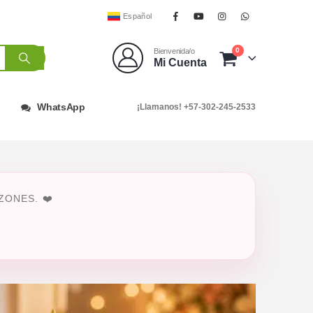
Español
0
Bienvenida/o
Mi Cuenta
WhatsApp
¡Llamanos! +57-302-245-2533
ONES. ❤️