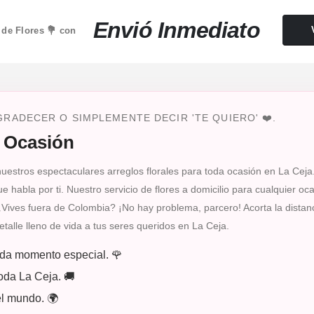
Envió Inmediato
 de Flores 💐 con
RADECER O SIMPLEMENTE DECIR 'TE QUIERO' ❤️.
a Ocasión
estros espectaculares arreglos florales para toda ocasión en La Ceja
 habla por ti. Nuestro servicio de flores a domicilio para cualquier oc
¿Vives fuera de Colombia? ¡No hay problema, parcero! Acorta la distan
alle lleno de vida a tus seres queridos en La Ceja.
ada momento especial. 🌹
toda La Ceja. 🚚
el mundo. 🌍