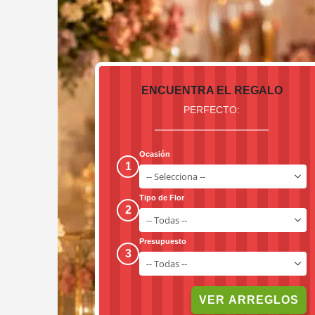
ENCUENTRA EL REGALO
PERFECTO:
Ocasión
1
Tipo de Flor
2
Presupuesto
3
VER ARREGLOS