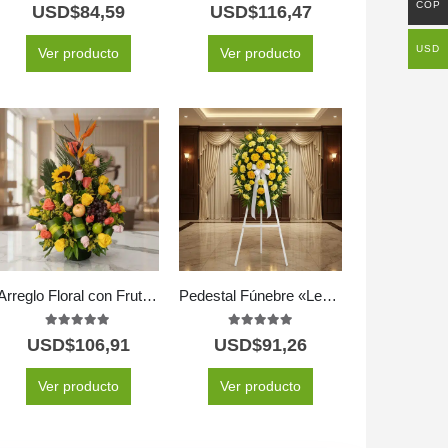
5.00
out of 5
5.00
out of 5
COP
USD$
84,59
USD$
116,47
USD
Ver producto
Ver producto
Arreglo Floral con Frutas Tropical 🌺🍍
Pedestal Fúnebre «Legado Sereno» para Julián 🕊️
5.00
out of 5
5.00
out of 5
USD$
106,91
USD$
91,26
Ver producto
Ver producto