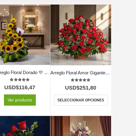
🌟 Arreglo Floral Dorado 💛 Elegancia y Luz en Cada Flor
Arreglo Floral Amor Gigante 🌹✨
5.00
out of 5
5.00
out of 5
USD$
116,47
USD$
251,80
Ver producto
SELECCIONAR OPCIONES