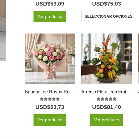
5.00
out of 5
5.00
out of 5
USD$
59,09
USD$
75,03
Ver producto
SELECCIONAR OPCIONES
Bouquet de Rosas Rosadas y Blancas LARAINA | Arreglo Primaveral 🕊️
Arreglo Floral con Frutas “Bahamas” 🍍🌸
5.00
out of 5
5.00
out of 5
USD$
63,73
USD$
81,40
Ver producto
Ver producto