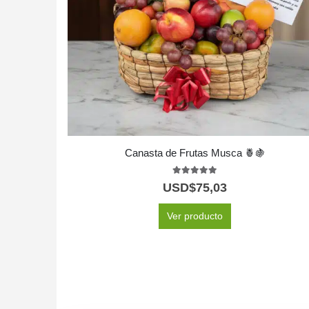
Canasta de Frutas Musca 🍍🍇
5.00
out of 5
USD$
75,03
Ver producto