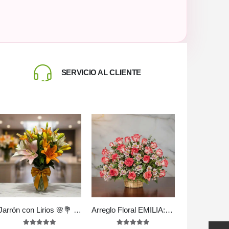
SERVICIO AL CLIENTE
Jarrón con Lirios 🌸💐 | Frescura y Elegancia Floral
Arreglo Floral EMILIA: Delicadeza en 30 Rosas Blush Frescas 💐