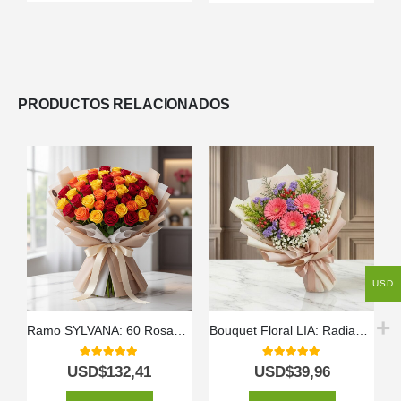
PRODUCTOS RELACIONADOS
USD
Ramo SYLVANA: 60 Rosas Vibrantes en Tonos de Fuego 🌹
Bouquet Floral LIA: Radiante Ramo de Gerberas Amarillas para Regalar ✨
5.00
out of 5
5.00
out of 5
USD$
132,41
USD$
39,96