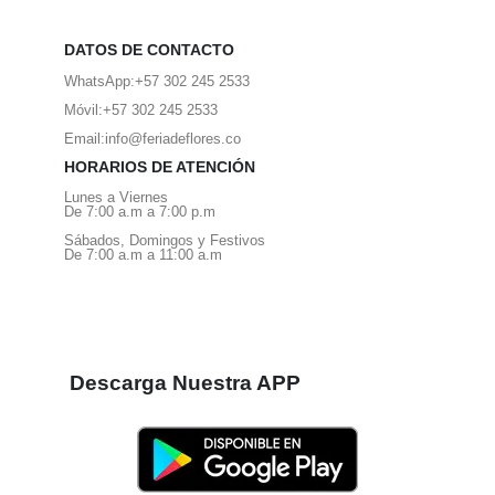
DATOS DE CONTACTO
WhatsApp:
+57 302 245 2533
Móvil:
+57 302 245 2533
Email:
info@feriadeflores.co
HORARIOS DE ATENCIÓN
Lunes a Viernes
De 7:00 a.m a 7:00 p.m
Sábados, Domingos y Festivos
De 7:00 a.m a 11:00 a.m
Descarga Nuestra APP