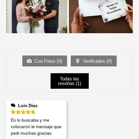
Con Fotos (
0
)
Verificados (
0
)
Todas las
reseñas (
1
)
Luis Diaz
Valorado en
5
de 5
Es lo buscaba y me
colocaron le mensaje que
pedi muchas gracias