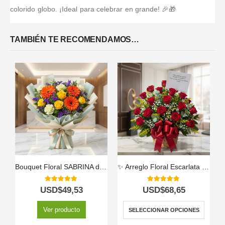
colorido globo. ¡Ideal para celebrar en grande! 🎉🎁
TAMBIÉN TE RECOMENDAMOS…
Bouquet Floral SABRINA de Rosas y Gerberas Amarillas 🌼
✨ Arreglo Floral Escarlata 🌹❤️ – Belleza que Enamora
5.00
out of 5
5.00
out of 5
USD$
49,53
USD$
68,65
Ver producto
SELECCIONAR OPCIONES