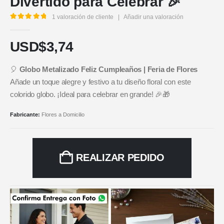
Divertido para Celebrar 🎉
1
valoración de cliente
|
Añadir una valoración
5.00
out of 5
USD$
3,74
🎈
Globo Metalizado Feliz Cumpleaños | Feria de Flores
Añade un toque alegre y festivo a tu diseño floral con este
colorido globo. ¡Ideal para celebrar en grande! 🎉🎁
Fabricante:
Flores a Domicilio
REALIZAR PEDIDO