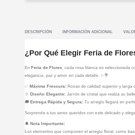
johana paz
Valorado en
5
de 5
Excelente calidad de flores. El detalle llega a la
Valorado en
5
de 5
persona tal cual como se ve en la foto. Flores
Amé las flores, excelente atencion , me dieron
hermosas y duraderas. Excelente lugar para confiar
cortesia, entregaron rapido las flores, me enviaron
DESCRIPCIÓN
INFORMACIÓN ADICIONAL
VALOR
l
fotos antes de la entrega. Excelente , recomendada
...Leer Más
...Leer Más
¿Por Qué Elegir Feria de Flore
En
Feria de Flores
, cada rosa blanca es seleccionada co
elegancia, paz y amor en cada detalle. ✨💐
✅
Máxima Frescura:
Rosas de calidad superior y larga 
🏺
Diseño Elegante:
Jarrón de cristal que realza su bell
🚚
Entrega Rápida y Segura:
Tu arreglo llegará en perf
Sorprende a tus seres queridos con este delicado y elega
🔔
Nota Importante:
Los elementos que componen el arreglo floral, como bases,