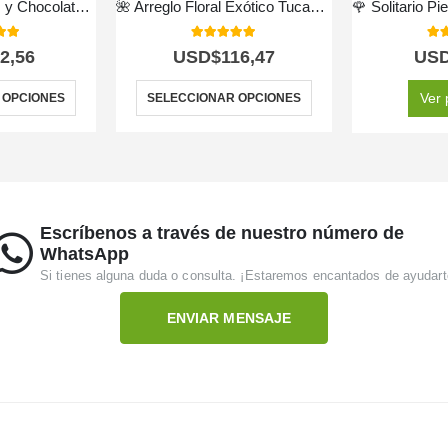
Bouquet de Rosas y Chocolates 🌹🍫✨
🌺 Arreglo Floral Exótico Tucana – Color y Vida Tropical 🌿✨
 of 5
5.00
out of 5
5.0
2,56
USD$
116,47
US
Ver 
 OPCIONES
SELECCIONAR OPCIONES
Escríbenos a través de nuestro número de
WhatsApp
Si tienes alguna duda o consulta. ¡Estaremos encantados de ayudart
ENVIAR MENSAJE