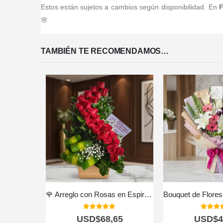
Estos están sujetos a cambios según disponibilidad. En
F
🌸
TAMBIÉN TE RECOMENDAMOS…
🌹 Arreglo con Rosas en Espiral – Elegancia Natural 🌿
5.00
out of 5
5.00
out
USD$
68,65
USD$
4