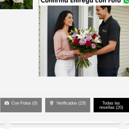
Con Fotos (
0
)
Verificados (
19
)
Todas las
reseñas (
20
)
fernando montes