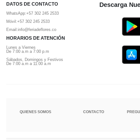
DATOS DE CONTACTO
Descarga Nue
WhatsApp:
+57 302 245 2533
Móvil:
+57 302 245 2533
Email:
info@feriadeflores.co
HORARIOS DE ATENCIÓN
Lunes a Viernes
De 7:00 a.m a 7:00 p.m
Sábados, Domingos y Festivos
De 7:00 a.m a 11:00 a.m
QUIENES SOMOS
CONTACTO
PREGU