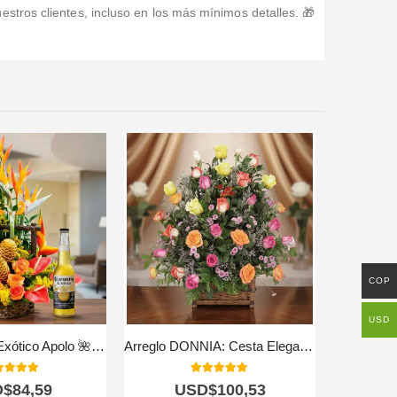
stros clientes, incluso en los más mínimos detalles. 🎁
COP
USD
Arreglo Floral Exótico Apolo 🌺✨ — Color y Elegancia Natural
Arreglo DONNIA: Cesta Elegante con 34 Rosas para Sorprender 🌹
0
out of 5
5.00
out of 5
D$
84,59
USD$
100,53
U