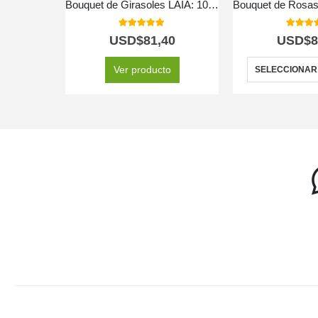
Bouquet de Girasoles LAIA: 10 Flores Radiantes y Frescas ⚜️
5.00
out of 5
5.00
out
USD$
81,40
USD$
8
Ver producto
SELECCIONAR