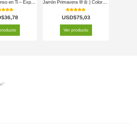
🌹 Solitario Pienso en Ti – Expresa Tus Sentimientos con Elegancia 💖
Jarrón Primavera 🌸🌼 | Colores que Enamoran
0
out of 5
5.00
out of 5
D$
36,78
USD$
75,03
producto
Ver producto
e!"