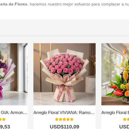
eria de Flores
, hacemos nuestro mejor esfuerzo para complacer a nue
Bouquet de Flores GIA: Armonía de Gerberas Rosadas, Lirios y Flores Moradas 🕊️
Arreglo Floral VIVIANA: Ramo con 44 Rosas para Expresar lo que Sientes 🌹
 of 5
5.00
out of 5
5.0
9,53
USD$
110,09
US