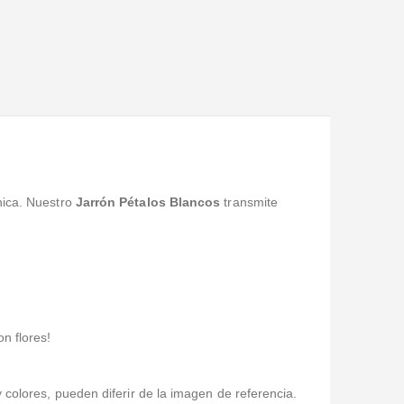
Valorado en
5
de 5
Excelente servicio, en menos de 5 hr pedido y
entrega...
nica. Nuestro
Jarrón Pétalos Blancos
transmite
n flores!
 colores, pueden diferir de la imagen de referencia.