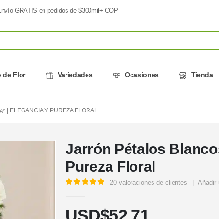
nvío GRATIS en pedidos de $300mil+ COP
 de Flor
Variedades
Ocasiones
Tienda
 | ELEGANCIA Y PUREZA FLORAL
Jarrón Pétalos Blancos
Pureza Floral
20
valoraciones de clientes
|
Añadir 
5.00
out of 5
USD$
52,71