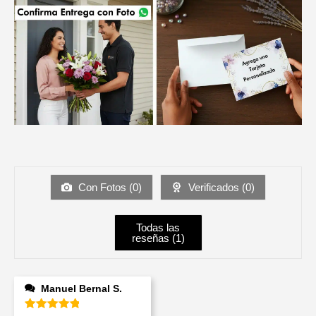
Con Fotos (
0
)
Verificados (
0
)
Todas las
reseñas (
1
)
Manuel Bernal S.