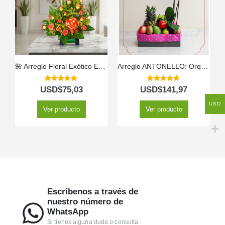
🌺 Arreglo Floral Exótico Esplendor – Belleza que Impacta ✨
Arreglo ANTONELLO: Orquídea Phalaenopsis y Frutas Selectas 🌿
5.00
out of 5
5.00
out of 5
USD$
75,03
USD$
141,97
USD
Ver producto
Ver producto
Escríbenos a través de
nuestro número de
WhatsApp
Si tienes alguna duda o consulta.