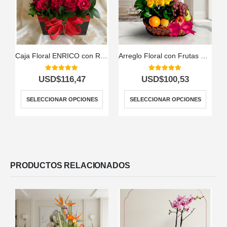
Caja Floral ENRICO con Rosas, Vino y Chocolates 🍷
Arreglo Floral con Frutas Paraíso 🌹🍇
5.00
out of 5
5.00
out of 5
USD$
116,47
USD$
100,53
SELECCIONAR OPCIONES
SELECCIONAR OPCIONES
PRODUCTOS RELACIONADOS