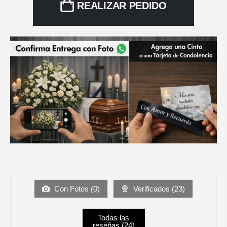
REALIZAR PEDIDO
Con Fotos (
0
)
Verificados (
23
)
Todas las
reseñas (
24
)