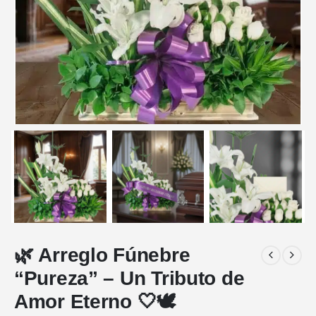
🌿 Arreglo Fúnebre
“Pureza” – Un Tributo de
Amor Eterno 🤍🕊️