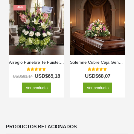
-20%
Arreglo Fúnebre Te Fuiste: Un Tributo de Amor 🌸🕊️
Solemne Cubre Caja Genoveva: Un Homenaje de Flores Blancas 🤍
5.00
out of 5
5.00
out of 5
USD$
65,18
USD$
68,07
USD$
81,14
Ver producto
Ver producto
PRODUCTOS RELACIONADOS