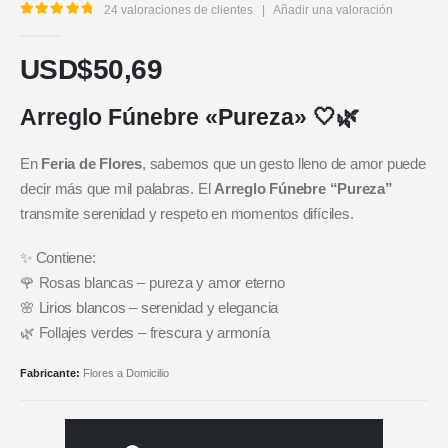
24
valoraciones de clientes
|
Añadir una valoración
5.00
out of 5
USD$
50,69
Arreglo Fúnebre «Pureza» 🤍🌿
En
Feria de Flores
, sabemos que un gesto lleno de amor puede
decir más que mil palabras. El
Arreglo Fúnebre “Pureza”
transmite serenidad y respeto en momentos difíciles.
✨ Contiene:
🌹 Rosas blancas – pureza y amor eterno
🌸 Lirios blancos – serenidad y elegancia
🌿 Follajes verdes – frescura y armonía
Fabricante:
Flores a Domicilio