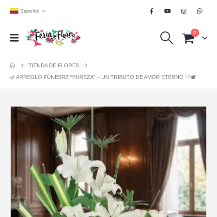
Español
0
TIENDA DE FLORES
🌿 ARREGLO FÚNEBRE “PUREZA” – UN TRIBUTO DE AMOR ETERNO 🤍🕊️