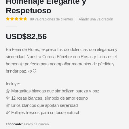
Homenaje Elegante y
Respetuoso
89
valoraciones de clientes
|
Añadir una valoración
5.00
out of 5
USD$
82,56
En Feria de Flores, expresa tus condolencias con elegancia y
sinceridad. Nuestra Corona Fúnebre con Rosas y Lirios es el
homenaje perfecto para acompañar momentos de pérdida y
brindar paz. 🌿🤍
Incluye:
🌼 Margaritas blancas que simbolizan pureza y paz
🌹 12 rosas blancas, símbolo de amor eterno
🌸 Lirios blancos que aportan serenidad
🌿 Follajes frescos para un toque natural
Fabricante:
Flores a Domicilio