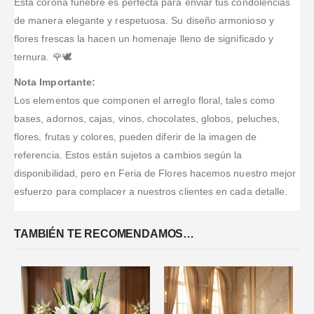
Esta corona fúnebre es perfecta para enviar tus condolencias
Más
Más
estado de la
de manera elegante y respetuosa. Su diseño armonioso y
entrega.
flores frescas la hacen un homenaje lleno de significado y
ternura. 🌹🕊️
Nota Importante:
Los elementos que componen el arreglo floral, tales como
bases, adornos, cajas, vinos, chocolates, globos, peluches,
flores, frutas y colores, pueden diferir de la imagen de
referencia. Estos están sujetos a cambios según la
disponibilidad, pero en Feria de Flores hacemos nuestro mejor
esfuerzo para complacer a nuestros clientes en cada detalle.
TAMBIÉN TE RECOMENDAMOS…