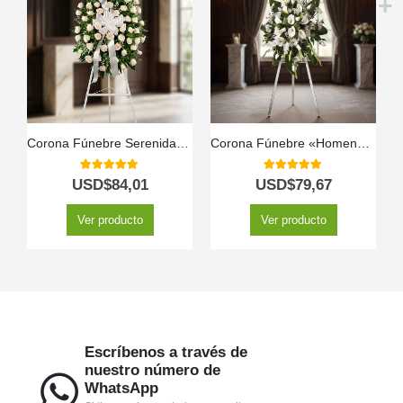
Corona Fúnebre Serenidad: Honrando a Adrian 🤍
Corona Fúnebre «Homenaje Guadalupe» con Envío Urgente 🕊️
5.00
out of 5
5.00
out of 5
USD$
84,01
USD$
79,67
Ver producto
Ver producto
Escríbenos a través de
nuestro número de
WhatsApp