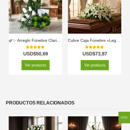
🌿✨ Arreglo Fúnebre Claridad – Homenaje de Luz y Paz 🕊️🌸
Cubre Caja Fúnebre «Legado de José» con Rosas Blancas 🕊️
5.00
out of 5
5.00
out of 5
USD$
50,69
USD$
73,87
Ver producto
Ver producto
PRODUCTOS RELACIONADOS
USD