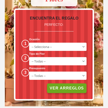
ENCUENTRA EL REGALO
PERFECTO:
Ocasión
1
Tipo de Flor
2
Presupuesto
3
VER ARREGLOS