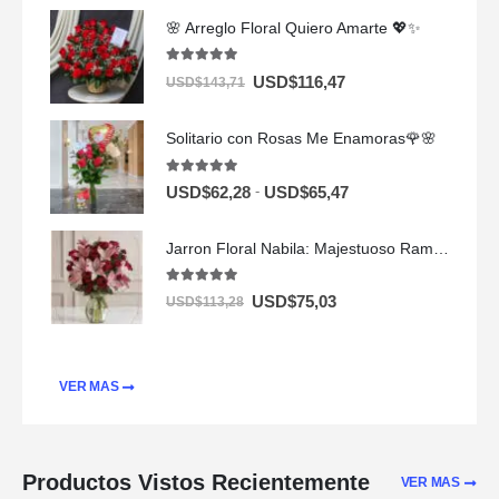
🌸 Arreglo Floral Quiero Amarte 💖✨
5.00
out of 5
USD$
116,47
USD$
143,71
Solitario con Rosas Me Enamoras🌹🌸
5.00
out of 5
-
USD$
62,28
USD$
65,47
Jarron Floral Nabila: Majestuoso Ramo de 24 Rosas y Lirios Rosados ⚜️
5.00
out of 5
USD$
75,03
USD$
113,28
VER MAS
Productos Vistos Recientemente
VER MAS