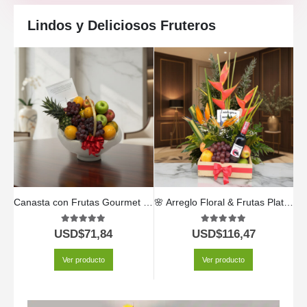
Lindos y Deliciosos Fruteros
Canasta con Frutas Gourmet 🍎🍇✨ | Frescura Natural y Sabor Exquisito
🌸 Arreglo Floral & Frutas Platonia 🍇🍍 | Detalle Natural y Elegante
5.00
out of 5
5.00
out of 5
USD$
71,84
USD$
116,47
Ver producto
Ver producto