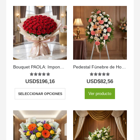
Bouquet PAOLA: Imponente Arreglo con 72 Espectaculares Rosas 🌹
Pedestal Fúnebre de Homenaje para Timoteo 🕊️
5.00
out of 5
5.00
out of 5
USD$
196,16
USD$
82,56
Ver producto
SELECCIONAR OPCIONES