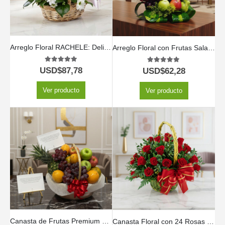
Arreglo Floral RACHELE: Delicada Cesta con 12 Rosas Rosadas y Flores de Temporada 🕊️
Arreglo Floral con Frutas Salak 🍃🍓
5.00
out of 5
5.00
out of 5
USD$
87,78
USD$
62,28
Ver producto
Ver producto
Canasta de Frutas Premium 🍍🍇
Canasta Floral con 24 Rosas 🌹✨