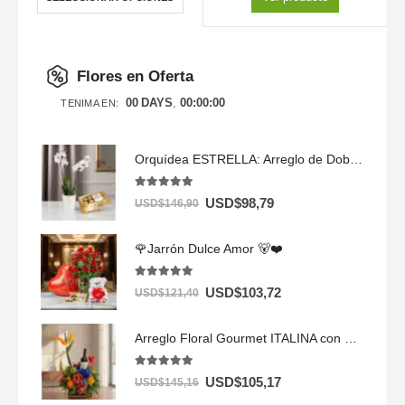
Flores en Oferta
00
DAYS
00
:
00
:
00
TENIMA EN:
Orquídea ESTRELLA: Arreglo de Doble Vara con Chocolates ✨
5.00
out of 5
USD$
98,79
USD$
146,90
🌹Jarrón Dulce Amor 🐻❤️
5.00
out of 5
USD$
103,72
USD$
121,40
Arreglo Floral Gourmet ITALINA con Vino y Frutas Exóticas 🍷
5.00
out of 5
USD$
105,17
USD$
145,16