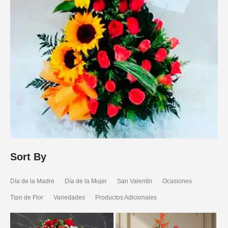
Sort By
Día de la Madre
Día de la Mujer
San Valentín
Ocasiones
Tipo de Flor
Variedades
Productos Adicionales