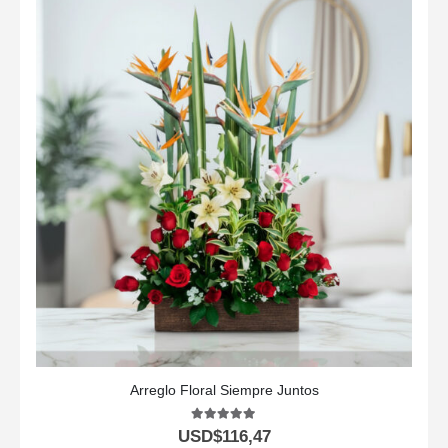
Arreglo Floral Siempre Juntos
5.00
out of 5
USD$
116,47