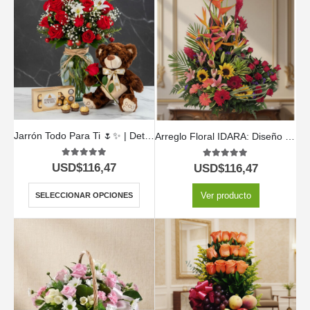
Jarrón Todo Para Ti 🌷✨ | Detalle Elegante y Especial
Arreglo Floral IDARA: Diseño Exclusivo con Rosas y Flores Exóticas ⚜️
5.00
out of 5
5.00
out of 5
USD$
116,47
USD$
116,47
Ver producto
SELECCIONAR OPCIONES