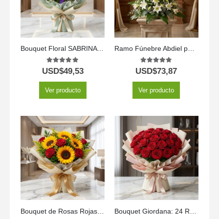
Bouquet Floral SABRINA de Rosas y Gerberas Amarillas 🌼
Ramo Fúnebre Abdiel para un Adiós Respetuoso 🕊️
5.00
out of 5
5.00
out of 5
USD$
49,53
USD$
73,87
Ver producto
Ver producto
Bouquet de Rosas Rojas y Girasoles 🌹🌻
Bouquet Giordana: 24 Rosas para una Ocasión Especial 🌹