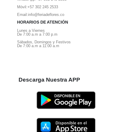
Móvil:
+57 302 245 2533
Email:
info@feriadeflores.co
HORARIOS DE ATENCIÓN
Lunes a Viernes
De 7:00 a.m a 7:00 p.m
Sábados, Domingos y Festivos
De 7:00 a.m a 11:00 a.m
Descarga Nuestra APP