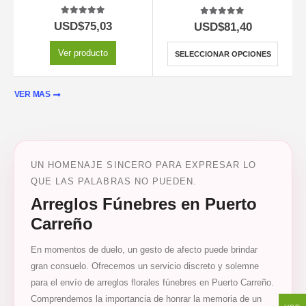
5.00
out of 5
5.00
out of 5
USD$
75,03
USD$
81,40
Ver producto
SELECCIONAR OPCIONES
VER MAS
UN HOMENAJE SINCERO PARA EXPRESAR LO
QUE LAS PALABRAS NO PUEDEN.
Arreglos Fúnebres en Puerto
Carreño
En momentos de duelo, un gesto de afecto puede brindar
gran consuelo. Ofrecemos un servicio discreto y solemne
para el envío de arreglos florales fúnebres en Puerto Carreño.
Comprendemos la importancia de honrar la memoria de un