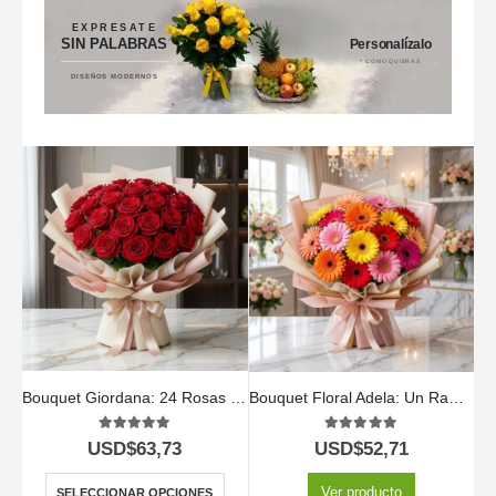
EXPRESATE
SIN PALABRAS
Personalízalo
* COMO QUIERAS
DISEÑOS MODERNOS
Bouquet Giordana: 24 Rosas para una Ocasión Especial 🌹
Bouquet Floral Adela: Un Ramo Vibrante de Gerberas Multicolor 💐
5.00
out of 5
5.00
out of 5
USD$
63,73
USD$
52,71
Ver producto
SELECCIONAR OPCIONES