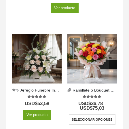
Ver producto
🌹✨ Arreglo Fúnebre Inmortal – Homenaje Eterno con Flores Frescas 🌿💐
🌈 Ramillete o Bouquet de Rosas Multicolor – Puro Encanto 💐
5.00
out of 5
5.00
out of 5
USD$
53,58
USD$
36,78
-
USD$
75,03
Ver producto
SELECCIONAR OPCIONES