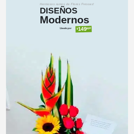
Hermosos ramos de Flores Frescas!
DISEÑOS
Modernos
149
Llevalo por
900
$