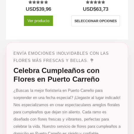
5.00
out of 5
5.00
out of 5
USD$
39,96
USD$
63,73
Ver producto
SELECCIONAR OPCIONES
ENVÍA EMOCIONES INOLVIDABLES CON LAS
FLORES MÁS FRESCAS Y BELLAS. 💐
Celebra Cumpleaños con
Flores en Puerto Carreño
¿Buscas la mejor floristería en Puerto Carreño para
sorprender en una fecha especial? ¡Llegaste al lugar indicado!
Nos especializamos en crear espectaculares arreglos florales
para cumpleaños que dejan sin aliento. Cada ramo es
diseñado con flores frescas y vibrantes, perfectas para
celebrar la vida. Nuestro servicio de flores para cumpleaños a
domicilio en Puerto Carreño es rápido y confiable,