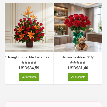
✨Arreglo Floral Me Encantas 🌹🌸
Jarrón Te Adoro 🌹🐻
A
5.00
out of 5
5.00
out of 5
USD$
84,59
USD$
81,40
Ver producto
Ver producto