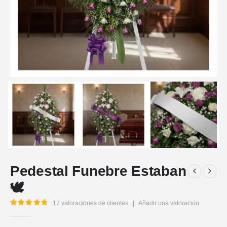
Pedestal Funebre Estaban
🕊️
17
valoraciones de clientes
|
Añadir una valoración
5.00
out of 5