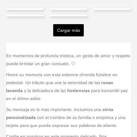
Robert
Amanda
Luz
Merly
Alexander
Garavito
Santiago
Tovar
Damaris
Florez
Cargar más
Valorado en
5
de 5
Valorado en
5
de 5
Valorado en
5
de 
Cardenas
Tomaron el
Estaba fuera
Era para un
Valorado en
5
de 5
pedido en fin
del país y, al
Tuvimos que
funeral fuera
Pineda
de semana y
enterarme del
enviar un
de la ciudad y
lo trabajaron
fallecimiento
detalle para
el arreglo
Valorado en
5
de 5
En momentos de profunda tristeza, un gesto de amor y respeto
Encargamos
con bastante
de un familiar,
un funeral
resultó tal cual
las flores para
puede brindar un gran consuelo. 🤍
cuidado; llegó
pedí un
desde el
en persona;
el funeral de
puntual y se
arreglo de
exterior y nos
incluso nos
Honre su memoria con esta solemne ofrenda fúnebre en
mi hermano y
notaba el
condolencias;
fueron
enviaron una
se veían muy
pedestal. Un tributo que une la serenidad de las
rosas
detalle en la
me guiaron
confirmando
foto y quedó
bonitas;
lavanda
y la delicadeza de las
hortensias
para transmitir paz
presentación.
con todo y me
cada paso;
igual de
quedaron muy
en el último adiós.
dejaron muy
ese
bonito.
bien en la
tranquil
acompañamiento
...Leer
ceremonia.
Su mensaje es lo más importante. Incluimos una
cinta
Más
ayuda mucho.
personalizada
con el nombre de su familia o empresa y una
tarjeta para que pueda expresar sus palabras de aliento.
Confíe en nosotros en este momento delicado. Nos