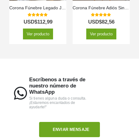
Corona Fúnebre Legado Jacob: Flores para un Último Adiós 🕊️
Corona Fúnebre Adiós Sincero 🌹🕊️
5.00
out of 5
5.00
out of 5
USD$
112,99
USD$
82,56
Ver producto
Ver producto
Escríbenos a través de
nuestro número de
WhatsApp
Si tienes alguna duda o consulta.
¡Estaremos encantados de
ayudarte!"
ENVIAR MENSAJE