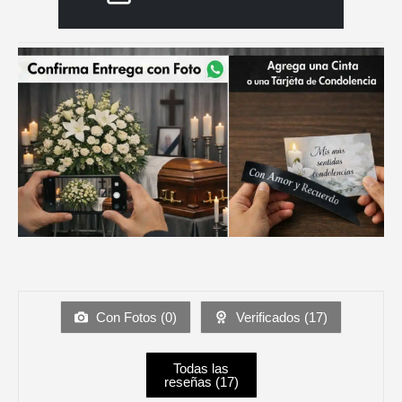
Con Fotos (
0
)
Verificados (
17
)
Todas las
reseñas (
17
)