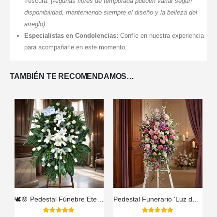
frescura.
(Algunas flores de temporada pueden variar según
disponibilidad, manteniendo siempre el diseño y la belleza del
arreglo)
.
Especialistas en Condolencias:
Confíe en nuestra experiencia
para acompañarle en este momento.
TAMBIÉN TE RECOMENDAMOS…
🕊️🌸 Pedestal Fúnebre Eternidad – Un Homenaje de Amor que Perdura 🤍🌿
Pedestal Funerario ‘Luz de Elisa’: Un Homenaje a su Legado Eterno 🕊️