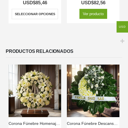
5.00
out of 5
5.00
out of 5
USD$
85,46
USD$
82,56
Ver producto
SELECCIONAR OPCIONES
USD
PRODUCTOS RELACIONADOS
Corona Fúnebre Homenaje Gadriel 🕊️
Corona Fúnebre Descansa en Paz 🌹🕊️