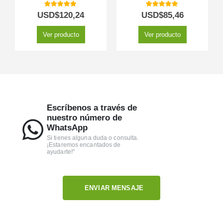
5.00
out of 5
5.00
out of 5
USD$
120,24
USD$
85,46
Ver producto
Ver producto
Escríbenos a través de
nuestro número de
WhatsApp
Si tienes alguna duda o consulta.
¡Estaremos encantados de
ayudarte!"
ENVIAR MENSAJE