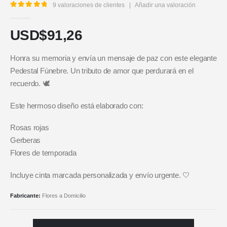
9
valoraciones de clientes
|
Añadir una valoración
5.00
out of 5
USD$
91,26
Honra su memoria y envía un mensaje de paz con este elegante
Pedestal Fúnebre. Un tributo de amor que perdurará en el
recuerdo. 🕊️
Este hermoso diseño está elaborado con:
Rosas rojas
Gerberas
Flores de temporada
Incluye cinta marcada personalizada y envío urgente. 🤍
Fabricante:
Flores a Domicilio