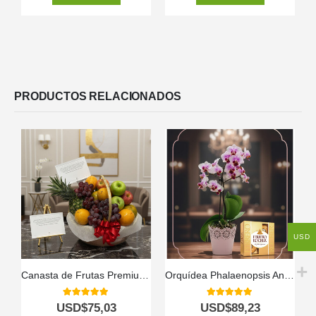
PRODUCTOS RELACIONADOS
USD
Canasta de Frutas Premium 🍍🍇
Orquídea Phalaenopsis Antonella: Elegancia y Dulzura en un Regalo Perfecto 🌿
5.00
out of 5
5.00
out of 5
USD$
75,03
USD$
89,23