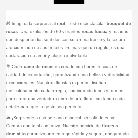
Valorado en
5
de 5
Excelente
Valorado en
5
de 5
Valorado en
5
de 5
Valorado en
5
de 5
Valorado en
5
de 
servicio.
Excelente
Uds son MUY
Es un
Su Atención
Seguramente
calidad, y
profesionales!
excelente
Es Excelente.
el día de la
tiempo.
excelente
servicios de
Ambientan
🎁 Imagina la sorpresa al recibir este espectacular
bouquet de
madre hubo
Cumplen con
servicio;
parte de las
Con Mucha
rosas
. Una explosión de 60 vibrantes
rosas fucsia
y rosadas
inconvenientes
lo prometido y
excelente
personas que
Naturalidad
que despiertan los sentidos con su aroma fresco y la textura
imprevisibles.
tienen buena
producto,
allí trabajan
Cualquier
aterciopelada de sus pétalos. Es más que un regalo; es una
Pero creo que
atención al
entrega
los productos
Evento O
ese día todo
cliente
rapida,
declaración de amor y alegría inolvidable.
son hermosos
Momento
colapso. Muy
mensaje para
y entregados
Especial.
💐 Cada
ramo de rosas
es creado con flores frescas de
buena
conocer la
a tiempo.
Super
experiencia
hora de
calidad de exportación, garantizando una belleza y durabilidad
Muchas
Recomendado
entrega por e-
gracias por
👌😁
excepcionales. Nuestros floristas expertos diseñan
mail, en
tan
meticulosamente cada arreglo, combinando tonos y formas
resumen
excelent
...Leer
para crear una verdadera obra de arte floral, cuidando cada
volv
...Leer
Más
Más
detalle para que tu gesto sea perfecto.
🛵 ¡Sorprende a esa persona especial sin salir de casa!
Compra con total confianza. Nuestro servicio de
flores a
domicilio
garantiza una entrega rápida y segura, asegurando