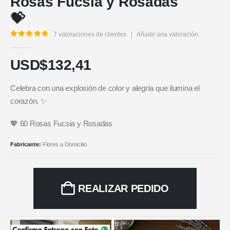
Rosas Fucsia y Rosadas
💝
7
valoraciones de clientes
|
Añadir una valoración
5.00
out of 5
USD$
132,41
Celebra con una explosión de color y alegría que ilumina el
corazón. ✨
💖 60 Rosas Fucsia y Rosadas
Fabricante:
Flores a Domicilio
REALIZAR PEDIDO