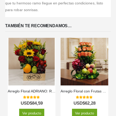
que tu hermoso ramo llegue en perfectas condiciones, listo
para robar sonrisas.
TAMBIÉN TE RECOMENDAMOS…
Arreglo Floral ADRIANO: Rosas Rojas, Girasoles y Frutas 🌹
Arreglo Floral con Frutas Salak 🍃🍓
5.00
out of 5
5.00
out of 5
USD$
84,59
USD$
62,28
Ver producto
Ver producto