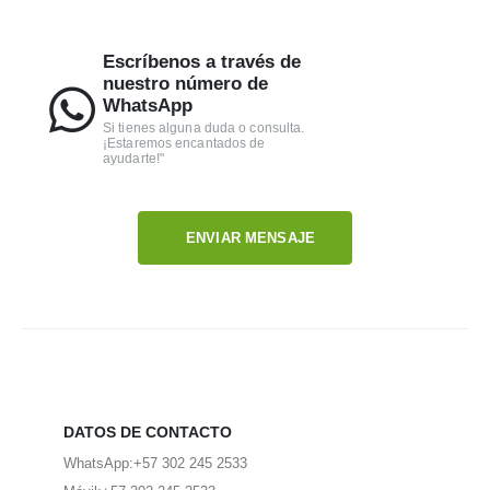
entiende el valor de un detalle enviado con el corazón y
que tu regalo sea aún más completo, puedes añadirle
se esmera por superar tus expectativas.
detalles como chocolates, peluches, globos
Escríbenos a través de
personalizados o una botella de vino. El objetivo es que
nuestro número de
tu detalle sea tan único como la persona que lo recibe.
WhatsApp
Si tienes alguna duda o consulta.
¡Estaremos encantados de
ayudarte!"
ENVIAR MENSAJE
DATOS DE CONTACTO
WhatsApp:
+57 302 245 2533