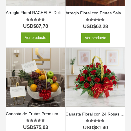
Arreglo Floral RACHELE: Delicada Cesta con 12 Rosas Rosadas y Flores de Temporada 🕊️
Arreglo Floral con Frutas Salak 🍃🍓
5.00
out of 5
5.00
out of 5
USD$
87,78
USD$
62,28
Ver producto
Ver producto
Canasta de Frutas Premium 🍍🍇
Canasta Floral con 24 Rosas 🌹✨
5.00
out of 5
5.00
out of 5
USD$
75,03
USD$
81,40