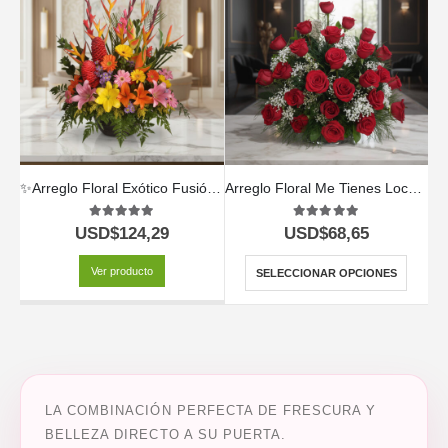
✨Arreglo Floral Exótico Fusión 🌺🦜
Arreglo Floral Me Tienes Loco 🌹✨
5.00
out of 5
5.00
out of 5
USD$
124,29
USD$
68,65
Ver producto
SELECCIONAR OPCIONES
LA COMBINACIÓN PERFECTA DE FRESCURA Y
BELLEZA DIRECTO A SU PUERTA.