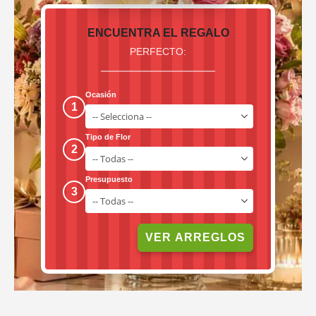
ENCUENTRA EL REGALO
PERFECTO:
Ocasión
1
Tipo de Flor
2
Presupuesto
3
VER ARREGLOS