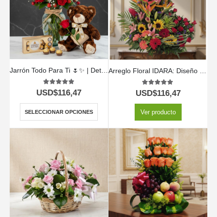
Jarrón Todo Para Ti 🌷✨ | Detalle Elegante y Especial
Arreglo Floral IDARA: Diseño Exclusivo con Rosas y Flores Exóticas ⚜️
5.00
out of 5
5.00
out of 5
USD$
116,47
USD$
116,47
Ver producto
SELECCIONAR OPCIONES