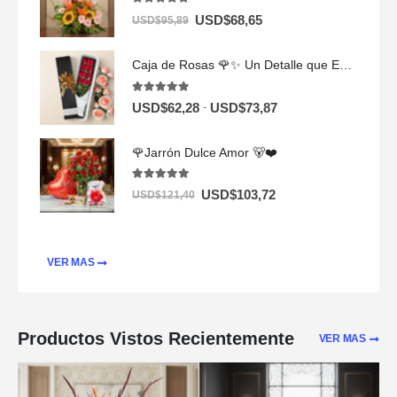
5.00
out of 5
USD$
68,65
USD$
95,89
Caja de Rosas 🌹✨ Un Detalle que Enamora
5.00
out of 5
-
USD$
62,28
USD$
73,87
🌹Jarrón Dulce Amor 🐻❤️
5.00
out of 5
USD$
103,72
USD$
121,40
VER MAS
Productos Vistos Recientemente
VER MAS