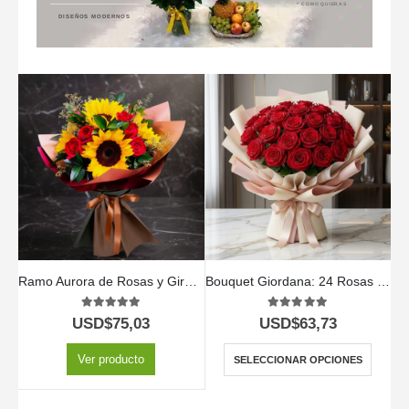
* COMO QUIERAS
DISEÑOS MODERNOS
Ramo Aurora de Rosas y Girasoles | Ilumina el Día con Amor 💖
Bouquet Giordana: 24 Rosas para una Ocasión Especial 🌹
5.00
out of 5
5.00
out of 5
USD$
75,03
USD$
63,73
Ver producto
SELECCIONAR OPCIONES