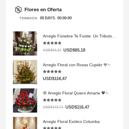
Flores en Oferta
00
DAYS
00
:
00
:
00
TENIMA EN:
Arreglo Fúnebre Te Fuiste: Un Tributo de Amor 🌸🕊️
5.00
out of 5
USD$
65,18
USD$
81,14
Arreglo Floral con Rosas Cupido 🌹✨
5.00
out of 5
USD$
116,47
🌸 Arreglo Floral Quiero Amarte 💖✨
5.00
out of 5
USD$
116,47
USD$
143,71
Arreglo Floral Exótico Columba