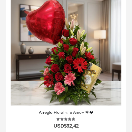
Arreglo Floral «Te Amo» 🌹❤️
5.00
out of 5
USD$
92,42