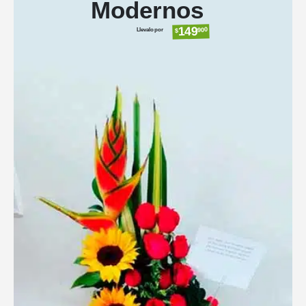
Modernos
149
Llevalo por
900
$