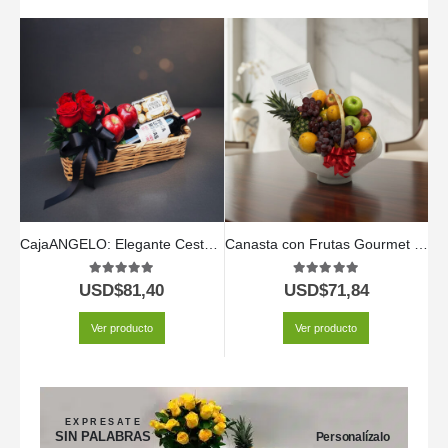
CajaANGELO: Elegante Cesta con Rosas Rojas, Vino y Chocolates 🍷
Canasta con Frutas Gourmet 🍎🍇✨ | Frescura Natural y Sabor Exquisito
5.00
out of 5
5.00
out of 5
USD$
81,40
USD$
71,84
Ver producto
Ver producto
EXPRESATE
SIN PALABRAS
Personalízalo