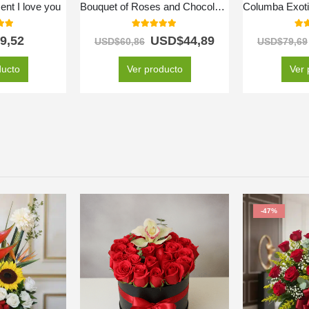
nt I love you
Bouquet of Roses and Chocolates
 of 5
5.00
out of 5
5.0
9,52
USD$
44,89
USD$
60,86
USD$
79,69
ducto
Ver producto
Ver 
-47%