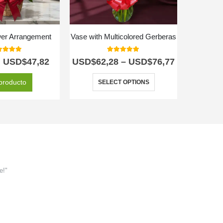
wer Arrangement
Vase with Multicolored Gerberas
Exotic Spr
0
out of 5
5.00
out of 5
USD$
47,82
USD$
62,28
–
USD$
76,77
producto
SELECT OPTIONS
e!"