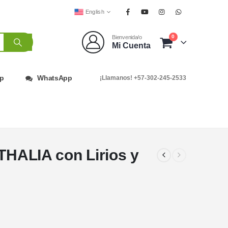
English
0
Bienvenida/o
Mi Cuenta
op
WhatsApp
¡Llamanos! +57-302-245-2533
 THALIA con Lirios y