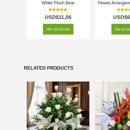
White Plush Bear
Flower Arrangeme
5.00
out of 5
5.00
out
USD$
11,56
USD$
6
Ver producto
Ver pro
RELATED PRODUCTS