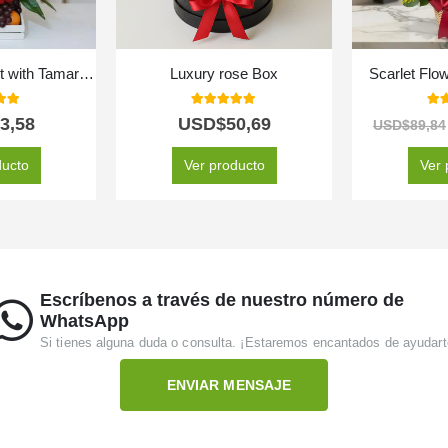
Floral Arrangement with Tamarillo Fruits
Luxury rose Box
Scarlet Flo
 of 5
5.00
out of 5
5.0
3,58
USD$
50,69
USD$
89,84
ducto
Ver producto
Ver 
Escríbenos a través de nuestro número de
WhatsApp
Si tienes alguna duda o consulta. ¡Estaremos encantados de ayudart
ENVIAR MENSAJE