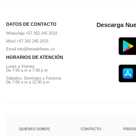
DATOS DE CONTACTO
Descarga Nue
WhatsApp:
+57 302 245 2533
Móvil:
+57 302 245 2533
Email:
info@feriadeflores.co
HORARIOS DE ATENCIÓN
Lunes a Viernes
De 7:00 a.m a 7:00 p.m
Sábados, Domingos y Festivos
De 7:00 a.m a 11:00 a.m
QUIENES SOMOS
CONTACTO
PREGU