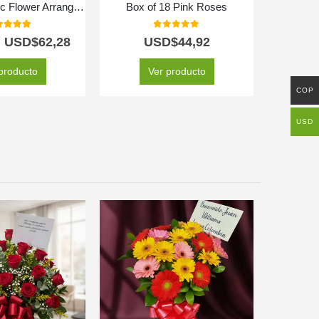
Columba Exotic Flower Arrangement
Box of 18 Pink Roses
0
out of 5
0
out of 5
USD$
62,28
USD$
44,92
producto
Ver producto
COP
USD