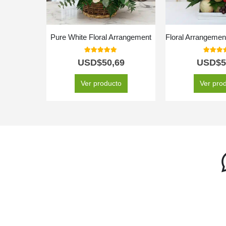
Pure White Floral Arrangement
5.00
out of 5
5.00
out
USD$
50,69
USD$
5
Ver producto
Ver pro