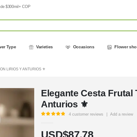
 de $300mil+ COP
wer Type
Varieties
Occasions
Flower sh
N LIRIOS Y ANTURIOS ⚜️
Elegante Cesta Frutal
Anturios ⚜️
4
customer reviews
|
Add a review
5.00
out of 5
USD$
87,78