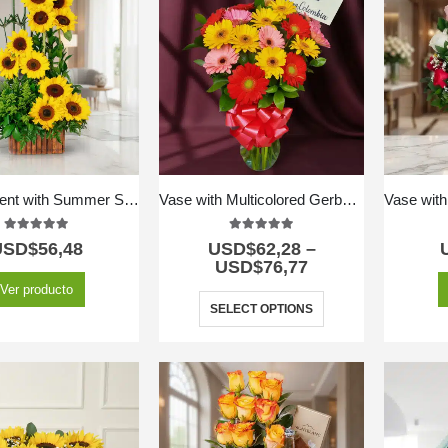
Arrangement with Summer Sunflowers
Vase with Multicolored Gerberas
5.00
out of 5
5.00
out of 5
USD$
56,48
USD$
62,28
–
USD$
76,77
Ver producto
SELECT OPTIONS