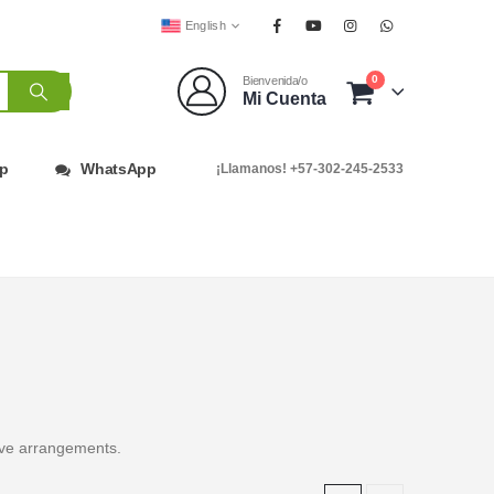
English
0
Bienvenida/o
Mi Cuenta
op
WhatsApp
¡Llamanos! +57-302-245-2533
tive arrangements.