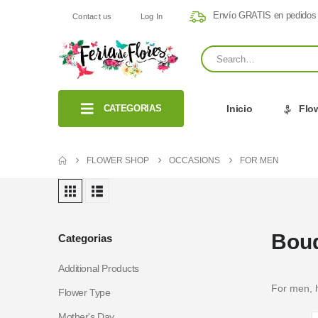
Envío GRATIS en pedidos
Contact us
Log In
CATEGORIAS
Inicio
Flo
FLOWER SHOP
OCCASIONS
FOR MEN
Bouq
Categorias
Additional Products
For men, h
Flower Type
Mother's Day