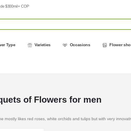
 de $300mil+ COP
wer Type
Varieties
Occasions
Flower sh
uets of Flowers for men
e mostly likes red roses, white orchids and tulips but with very innova