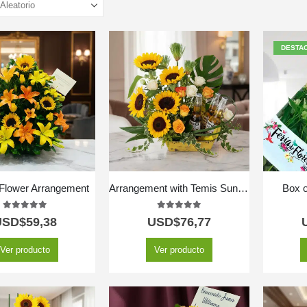
DESTA
 Flower Arrangement
Arrangement with Temis Sunflowers
Box o
5.00
out of 5
5.00
out of 5
USD$
59,38
USD$
76,77
Ver producto
Ver producto