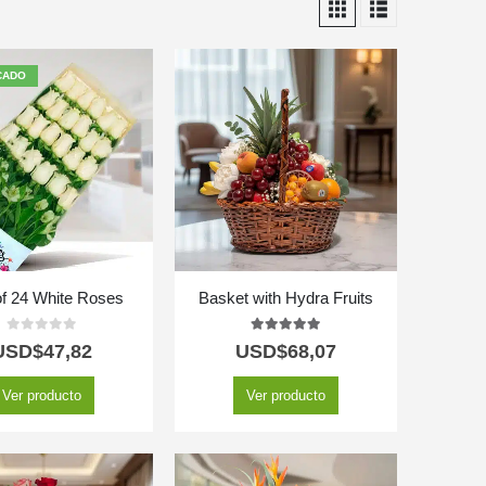
CADO
f 24 White Roses
Basket with Hydra Fruits
0
out of 5
5.00
out of 5
USD$
47,82
USD$
68,07
Ver producto
Ver producto