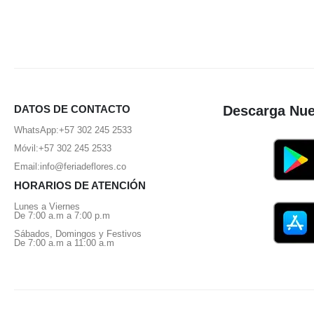
DATOS DE CONTACTO
Descarga Nue
WhatsApp:
+57 302 245 2533
Móvil:
+57 302 245 2533
Email:
info@feriadeflores.co
HORARIOS DE ATENCIÓN
Lunes a Viernes
De 7:00 a.m a 7:00 p.m
Sábados, Domingos y Festivos
De 7:00 a.m a 11:00 a.m