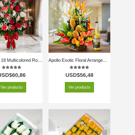
Vase with 18 Multicolored Roses
Apollo Exotic Floral Arrangement
5.00
out of 5
5.00
out of 5
USD$
60,86
USD$
56,48
Ver producto
Ver producto