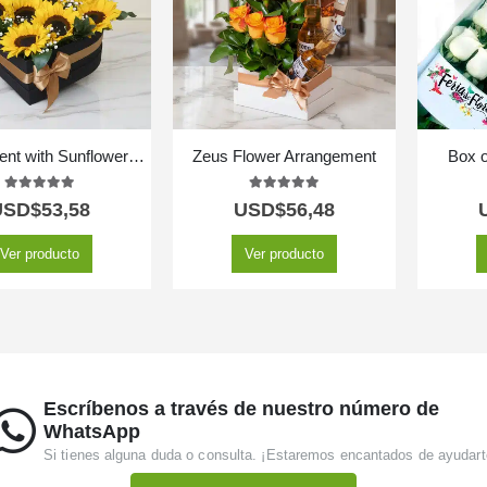
Arrangement with Sunflowers Soleil
Zeus Flower Arrangement
Box o
5.00
out of 5
5.00
out of 5
USD$
53,58
USD$
56,48
Ver producto
Ver producto
Escríbenos a través de nuestro número de
WhatsApp
Si tienes alguna duda o consulta. ¡Estaremos encantados de ayudart