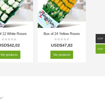
f 12 White Roses
Box of 24 Yellow Roses
COP
0
out of 5
0
out of 5
USD$
42,02
USD$
47,82
USD
Ver producto
Ver producto
e!"