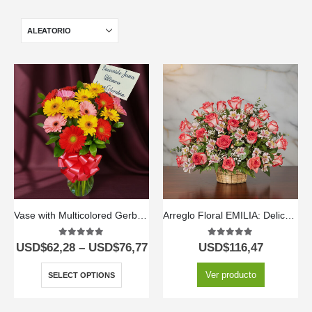
Vase with Multicolored Gerberas
Arreglo Floral EMILIA: Delicadeza en 30 Rosas Blush Frescas 💐
5.00
out of 5
5.00
out of 5
USD$
62,28
–
USD$
76,77
USD$
116,47
Ver producto
SELECT OPTIONS