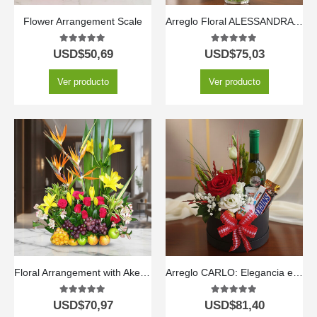
Flower Arrangement Scale
Arreglo Floral ALESSANDRA con Rosas Naranjas y Lirios Frescos 🧡
5.00
out of 5
5.00
out of 5
USD$
50,69
USD$
75,03
Ver producto
Ver producto
Floral Arrangement with Akebia Fruits
Arreglo CARLO: Elegancia en Rosas con Vino y Chocolates 🍷
5.00
out of 5
5.00
out of 5
USD$
70,97
USD$
81,40