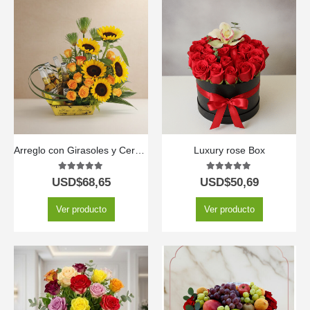
Arreglo con Girasoles y Cervezas Corona GIACOMO ✨
Luxury rose Box
5.00
out of 5
5.00
out of 5
USD$
68,65
USD$
50,69
Ver producto
Ver producto