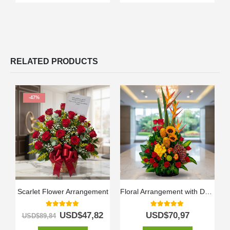
RELATED PRODUCTS
-47%
Scarlet Flower Arrangement
Floral Arrangement with Durio Fruits
5.00
out of 5
5.00
out of 5
USD$
47,82
USD$
70,97
USD$
89,84