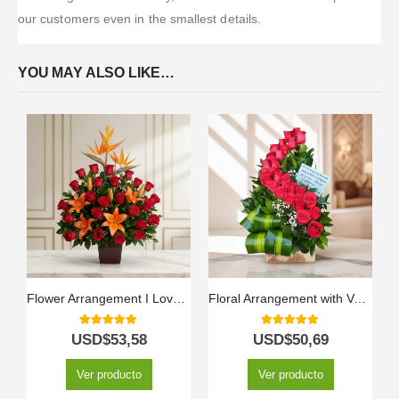
our customers even in the smallest details.
YOU MAY ALSO LIKE…
Flower Arrangement I Love You
Floral Arrangement with Volute Roses
5.00
out of 5
5.00
out of 5
USD$
53,58
USD$
50,69
Ver producto
Ver producto