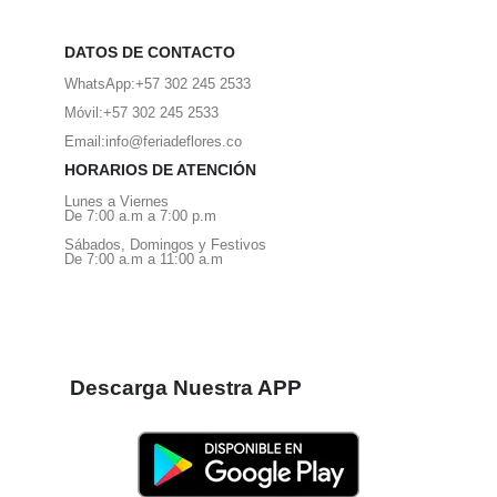
DATOS DE CONTACTO
WhatsApp:
+57 302 245 2533
Móvil:
+57 302 245 2533
Email:
info@feriadeflores.co
HORARIOS DE ATENCIÓN
Lunes a Viernes
De 7:00 a.m a 7:00 p.m
Sábados, Domingos y Festivos
De 7:00 a.m a 11:00 a.m
Descarga Nuestra APP