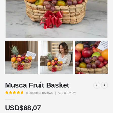
Musca Fruit Basket
0
customer reviews
|
Add a review
5.00
out of 5
USD$
68,07