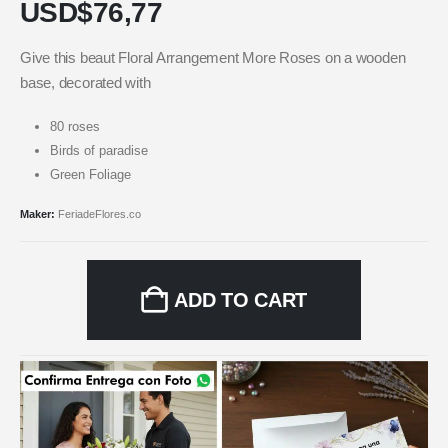
USD$
76,77
Give this beaut Floral Arrangement More Roses on a wooden
base, decorated with
80 roses
Birds of paradise
Green Foliage
Maker:
FeriadeFlores.co
ADD TO CART