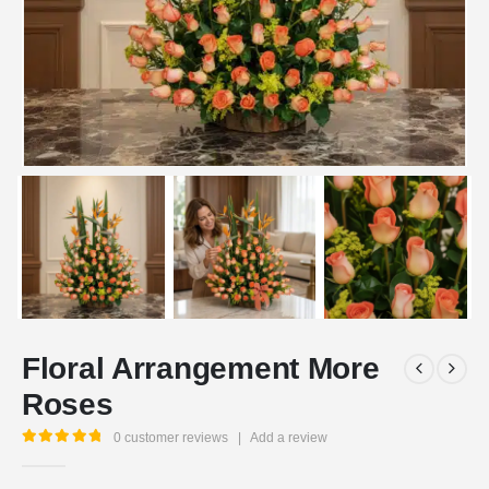
Floral Arrangement More
Roses
0
customer reviews
|
Add a review
5.00
out of 5