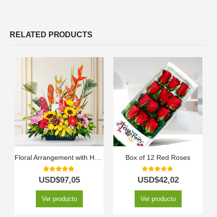
RELATED PRODUCTS
Floral Arrangement with Hawaiian Fruits
Box of 12 Red Roses
5.00
out of 5
0
out of 5
USD$
97,05
USD$
42,02
Ver producto
Ver producto