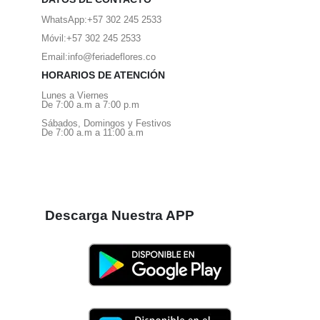
WhatsApp:
+57 302 245 2533
Móvil:
+57 302 245 2533
Email:
info@feriadeflores.co
HORARIOS DE ATENCIÓN
Lunes a Viernes
De 7:00 a.m a 7:00 p.m
Sábados, Domingos y Festivos
De 7:00 a.m a 11:00 a.m
Descarga Nuestra APP