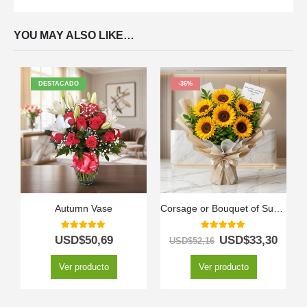
YOU MAY ALSO LIKE…
DESTACADO
-36%
Autumn Vase
Corsage or Bouquet of Sunflowers
5.00
out of 5
5.00
out of 5
USD$
50,69
USD$
33,30
USD$
52,16
Ver producto
Ver producto