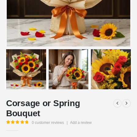
Corsage or Spring
Bouquet
0
customer reviews
|
Add a review
5.00
out of 5