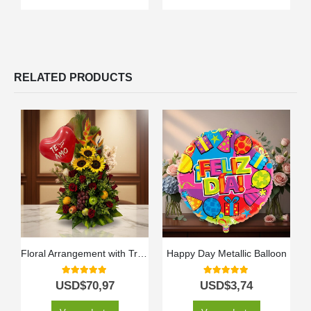
RELATED PRODUCTS
Floral Arrangement with Tropic Fruits
Happy Day Metallic Balloon
5.00
out of 5
5.00
out of 5
USD$
70,97
USD$
3,74