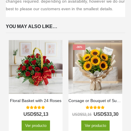
changes required. depending on availability, however we do our
best to please our customers even in the smallest details.
YOU MAY ALSO LIKE…
-36%
Floral Basket with 24 Roses
Corsage or Bouquet of Sunflowers
5.00
out of 5
5.00
out of 5
USD$
52,13
USD$
33,30
USD$
52,16
Ver producto
Ver producto