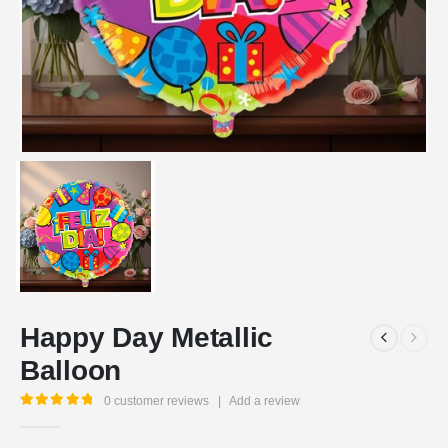
Happy Day Metallic
Balloon
0
customer reviews
|
Add a review
5.00
out of 5