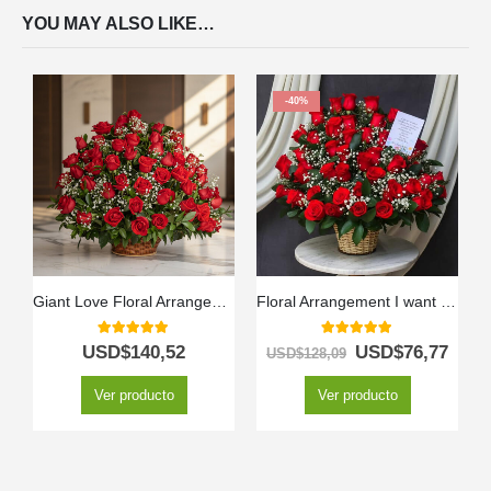
YOU MAY ALSO LIKE…
-40%
Giant Love Floral Arrangement
Floral Arrangement I want to love you
5.00
out of 5
5.00
out of 5
USD$
140,52
USD$
76,77
USD$
128,09
Ver producto
Ver producto