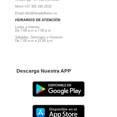
Móvil:
+57 302 245 2533
Email:
info@feriadeflores.co
HORARIOS DE ATENCIÓN
Lunes a Viernes
De 7:00 a.m a 7:00 p.m
Sábados, Domingos y Festivos
De 7:00 a.m a 11:00 a.m
Descarga Nuestra APP