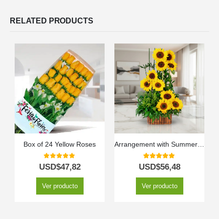
RELATED PRODUCTS
Box of 24 Yellow Roses
Arrangement with Summer Sunflowers
0
out of 5
5.00
out of 5
USD$
47,82
USD$
56,48
Ver producto
Ver producto