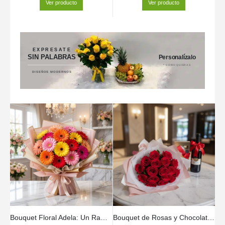
Ver producto
Ver producto
EXPRESATE
SIN PALABRAS
Personalízalo
* COMO QUIERAS
DISEÑOS MODERNOS
Bouquet Floral Adela: Un Ramo Vibrante de Gerberas Multicolor 💐
Bouquet de Rosas y Chocolates 🌹🍫✨