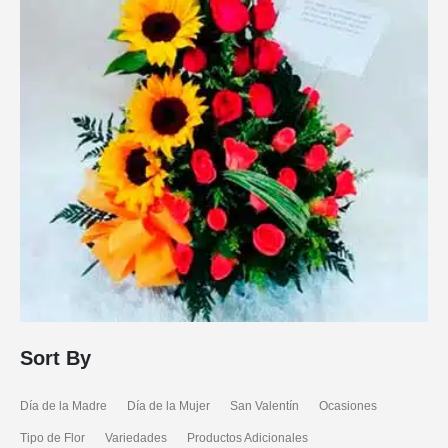
Sort By
Día de la Madre
Día de la Mujer
San Valentín
Ocasiones
Tipo de Flor
Variedades
Productos Adicionales