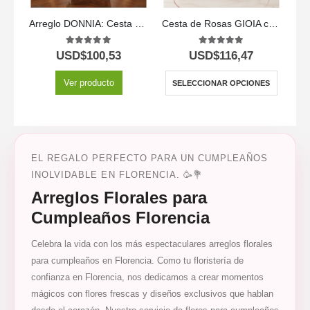
Arreglo DONNIA: Cesta Elegante con 34 Rosas para Sorprender 🌹
Cesta de Rosas GIOIA con 40 Flores para Regalar 🌹
5.00
out of 5
5.00
out of 5
USD$
100,53
USD$
116,47
Ver producto
SELECCIONAR OPCIONES
EL REGALO PERFECTO PARA UN CUMPLEAÑOS
INOLVIDABLE EN FLORENCIA. 🥳💐
Arreglos Florales para
Cumpleaños Florencia
Celebra la vida con los más espectaculares arreglos florales
para cumpleaños en Florencia. Como tu floristería de
confianza en Florencia, nos dedicamos a crear momentos
mágicos con flores frescas y diseños exclusivos que hablan