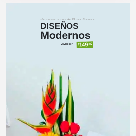
Hermosos ramos de Flores Frescas!
DISEÑOS
Modernos
149
Llevalo por
900
$