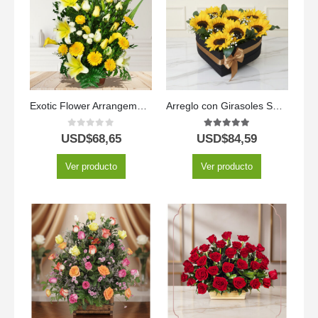
Exotic Flower Arrangement Amaretto
Arreglo con Girasoles Soleil 🌻☀️ — Luz y Alegría en Cada Flor
0
out of 5
5.00
out of 5
USD$
68,65
USD$
84,59
Ver producto
Ver producto