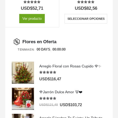
5.00
out of 5
5.00
out of 5
USD$
52,71
USD$
82,56
Ver producto
SELECCIONAR OPCIONES
Flores en Oferta
00
DAYS
00
:
00
:
00
TENIMA EN:
Arreglo Floral con Rosas Cupido 🌹✨
5.00
out of 5
USD$
116,47
🌹Jarrón Dulce Amor 🐻❤️
5.00
out of 5
USD$
103,72
USD$
121,40