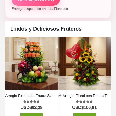
Entrega respetuosa en toda Florencia.
Lindos y Deliciosos Fruteros
Arreglo Floral con Frutas Salak 🍃🍓
🌺 Arreglo Floral con Frutas Trópico 🍍🍓
5.00
out of 5
5.00
out of 5
USD$
62,28
USD$
106,91