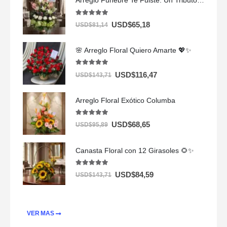
Arreglo Fúnebre Te Fuiste: Un Tributo de Amor 🌸🕊️
5.00
out of 5
USD$
65,18
USD$
81,14
🌸 Arreglo Floral Quiero Amarte 💖✨
5.00
out of 5
USD$
116,47
USD$
143,71
Arreglo Floral Exótico Columba
5.00
out of 5
USD$
68,65
USD$
95,89
Canasta Floral con 12 Girasoles 🌻✨
5.00
out of 5
USD$
84,59
USD$
143,71
VER MAS