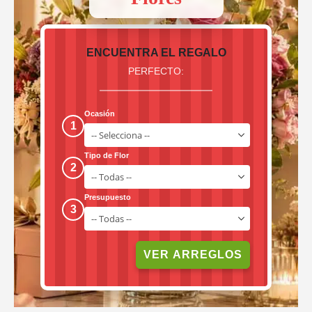
ENCUENTRA EL REGALO
PERFECTO:
Ocasión
1
Tipo de Flor
2
Presupuesto
3
VER ARREGLOS