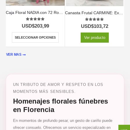
Caja Floral NADIA con 72 Rosas: Elegancia Pura 🕊️
Canasta Frutal CARMINE: Expresa Amor, Gratitud y Deseos de Bienestar 💐
5.00
out of 5
5.00
out of 5
USD$
203,99
USD$
103,72
Ver producto
SELECCIONAR OPCIONES
VER MAS
UN TRIBUTO DE AMOR Y RESPETO EN LOS
MOMENTOS MÁS SENSIBLES.
Homenajes florales fúnebres
en Florencia
En momentos de profundo pesar, un gesto de cariño puede
ofrecer consuelo. Ofrecemos un servicio especializado en