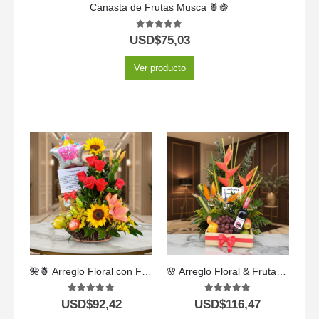
Canasta de Frutas Musca 🍍🍇
5.00
out of 5
USD$
75,03
Ver producto
🌺🍍 Arreglo Floral con Frutas Kiwano | Frescura, Color y Sabor🎁🍓
🌸 Arreglo Floral & Frutas Platonia 🍇🍍 | Detalle Natural y Elegante
5.00
out of 5
5.00
out of 5
USD$
92,42
USD$
116,47