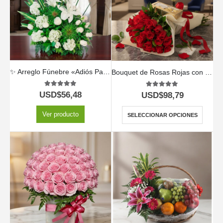
✨ Arreglo Fúnebre «Adiós Para Siempre» 🌹🕊️
Bouquet de Rosas Rojas con Chocolates Ferrero 🌹🍫
5.00
out of 5
5.00
out of 5
USD$
56,48
USD$
98,79
Ver producto
SELECCIONAR OPCIONES